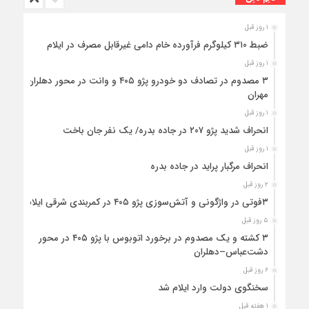
۱ روز قبل
ضبط ۳۱۰ کیلوگرم فرآورده خام دامی غیرقابل مصرف در ایلام
۱ روز قبل
۳ مصدوم در تصادف دو خودرو پژو ۴۰۵ و وانت در محور دهلران-
مهران
۱ روز قبل
انحراف شدید پژو ۲۰۷ در جاده بدره/ یک نفر جان باخت
۱ روز قبل
انحراف مرگبار پراید در جاده بدره
۲ روز قبل
۳فوتی در واژگونی و آتش‌سوزی پژو ۴۰۵ در کمربندی شرقی ایلام
۵ روز قبل
۳ کشته و یک مصدوم در برخورد اتوبوس با پژو ۴۰۵ در محور
دشت‌عباس–دهلران
۶ روز قبل
سخنگوی دولت وارد ایلام شد
۱ هفته قبل