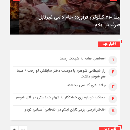
۳فوتی در واژگونی و آتش‌سوزی پژو ۴۰۵ در
کمربندی شرقی ایلام
اخبار مهم
اسماعیل هنیه به شهادت رسید
۱
راز شیطانی شوهرم با دوست دختر سابقش لو رفت / مبینا
۲
هم شوهر داشت
جاده های که نمی بخشند
۳
محاکمه دوباره زن خیانتکار به اتهام همدستی در قتل شوهر
۴
افتخارآفرینی رزمی‌کاران ایلام در انتخابی آسیایی کودو
۵
تایم لاین