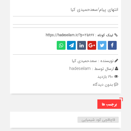
انتهای پیام/سعدحمیدی کیا
لینک کوتاه :
https://hadeseilam.ir/?p=25667
نویسنده : سعدحمیدی کیا
ارسال توسط :
hadeseilam
۱۹۰ بازدید
بدون دیدگاه
برچسب ها
قاچاقچی کود شیمیایی